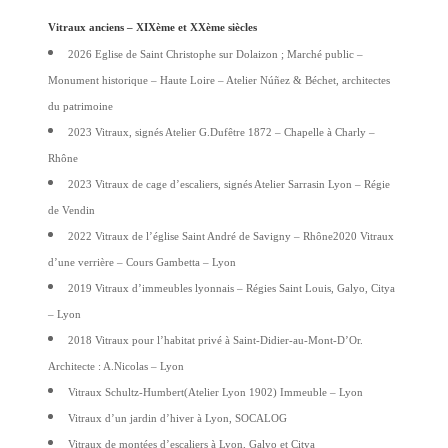
Vitraux anciens – XIXème et XXème siècles
2026 Eglise de Saint Christophe sur Dolaizon ; Marché public –
Monument historique – Haute Loire – Atelier Núñez & Béchet, architectes
du patrimoine
2023 Vitraux, signés Atelier G.Dufêtre 1872 – Chapelle à Charly –
Rhône
2023 Vitraux de cage d’escaliers, signés Atelier Sarrasin Lyon – Régie
de Vendin
2022 Vitraux de l’église Saint André de Savigny – Rhône2020 Vitraux
d’une verrière – Cours Gambetta – Lyon
2019 Vitraux d’immeubles lyonnais – Régies Saint Louis, Galyo, Citya
– Lyon
2018 Vitraux pour l’habitat privé à Saint-Didier-au-Mont-D’Or.
Architecte : A.Nicolas – Lyon
Vitraux Schultz-Humbert(Atelier Lyon 1902) Immeuble – Lyon
Vitraux d’un jardin d’hiver à Lyon, SOCALOG
Vitraux de montées d’escaliers à Lyon, Galyo et Citya