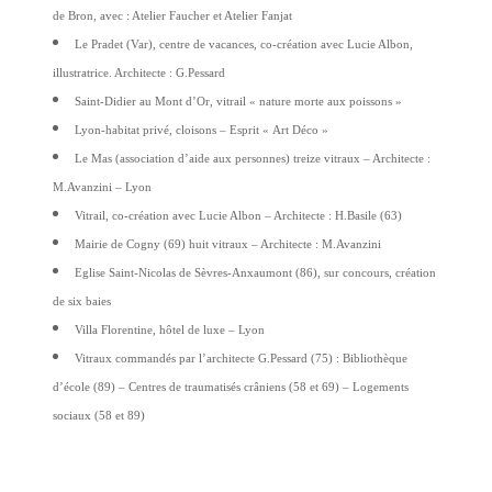
de Bron, avec : Atelier Faucher et Atelier Fanjat
Le Pradet (Var), centre de vacances, co-création avec Lucie Albon,
illustratrice. Architecte : G.Pessard
Saint-Didier au Mont d’Or, vitrail « nature morte aux poissons »
Lyon-habitat privé, cloisons – Esprit « Art Déco »
Le Mas (association d’aide aux personnes) treize vitraux – Architecte :
M.Avanzini – Lyon
Vitrail, co-création avec Lucie Albon – Architecte : H.Basile (63)
Mairie de Cogny (69) huit vitraux – Architecte : M.Avanzini
Eglise Saint-Nicolas de Sèvres-Anxaumont (86), sur concours, création
de six baies
Villa Florentine, hôtel de luxe – Lyon
Vitraux commandés par l’architecte G.Pessard (75) :
Bibliothèque
d’école (89) –
Centres de traumatisés crâniens (58 et 69) –
Logements
sociaux (58 et 89)