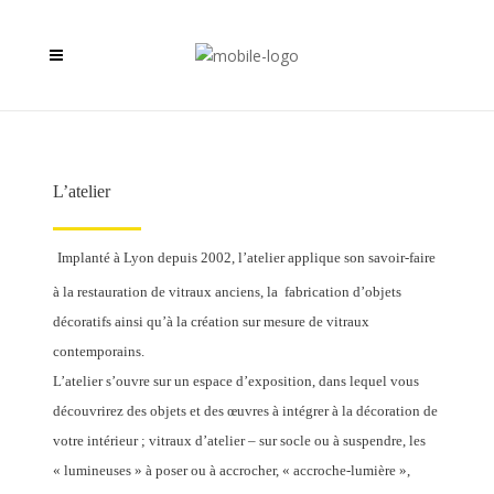
L’atelier
vitrailliste lyon
Implanté à Lyon depuis 2002, l’atelier applique son savoir-faire
vitrailliste lyon
à la restauration de vitraux anciens, la fabrication d’objets
décoratifs ainsi qu’à la création sur mesure de vitraux
contemporains.
L’atelier s’ouvre sur un espace d’exposition, dans lequel vous
découvrirez des objets et des œuvres à intégrer à la décoration de
votre intérieur ; vitraux d’atelier – sur socle ou à suspendre, les
« lumineuses » à poser ou à accrocher, « accroche-lumière »,