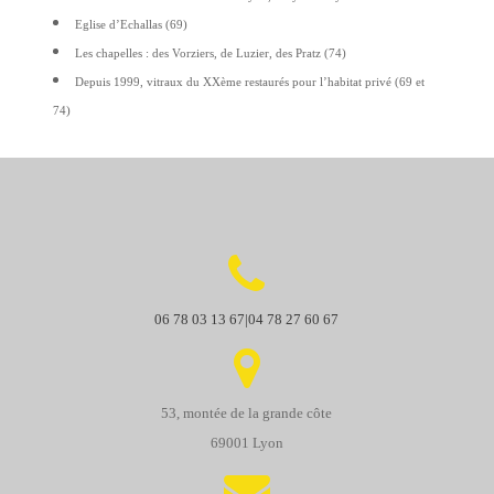
Eglise d’Echallas (69)
Les chapelles : des Vorziers, de Luzier, des Pratz (74)
Depuis 1999, vitraux du XXème restaurés pour l’habitat privé (69 et
74)
06 78 03 13 67|04 78 27 60 67
53, montée de la grande côte
69001 Lyon