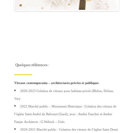
Quelques références :
Lyon
​Vitraux contemporains – architectures privées et publiques
2026-2023 Création de vitraux pour habitats privés (Rhône, Drôme,
Var)
2022 Marché public – Monument Historique : Création des vitraux de
l’église Saint André de Belvezet (Gard), avec : Atelier Faucher et Atelier
Fanjat. Architecte : G.Welisch – Uzès
2020-2021 Marché public : Création des vitraux de l’église Saint Denis